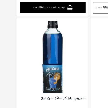
99
موجود شد به من اطلاع بده
تومان
سیروپ بلو کراسائو سن ایچ