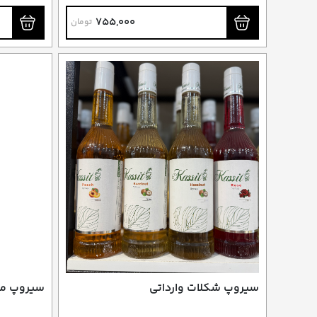
ترکیب با شیر
ترکیب با 
755,000
تومان
سیروپ شکلات وارداتی
سیروپ مو