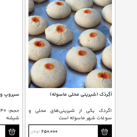
اَگِردَک (شیرینی محلی ماسوله)
سیروپ وا
اگردک یکی از شیرینی‌های محلی و
سوغات شهر ماسوله است
شیشه
250,000
تومان