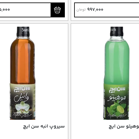
شیر
ترکیب با شیر
5,000
997,000
تومان
هیتو سن ایچ
سیروپ انبه سن ایچ