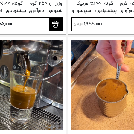
وزن از: ۲۵۰ گرم - گونه: ۱۰۰٪ عربیکا -
وزن از
م‌آوری پیشنهادی: اسپرسو و
شیوه‌ی دم‌آوری پیشنهادی: ا
می)
فرانسه (دمی)
55,000
1,655,000
تومان