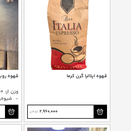
قهوه ایتالیا گرن کرما
قهوه روبو
- شیوه‌ی
روش‌های 
2,960,000
تومان