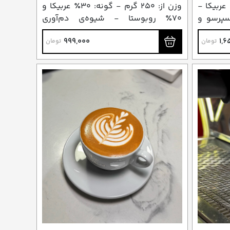
: ۲۵۰ گرم - گونه: ۱۰۰٪ عربیکا -
وزن از: ۲۵۰ گرم - گونه: ۳۰٪ عربیکا و
سپرسو و
۷۰٪ روبوستا - شیوه‌ی دم‌آوری
پیشنهادی: جذوه / ایبریک
999,000
1,6
تومان
تومان