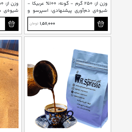
وزن از: ۲۵۰ گرم - گونه: ۱۰۰٪ عربیکا -
شیوه‌ی دم‌آوری پیشنهادی: اسپرسو و
شیوه‌ی د
فرانسه (دمی)
فرانسه (د
1,511,000
تومان