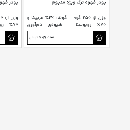
پودر قهوه ترک ویژه مدیوم
پودر قهوه
وزن از: ۲۵۰ گرم - گونه: ۳۰٪ عربیکا و
۷۰٪ روبوستا - شیوه‌ی دم‌آوری
۷۰٪ ر
پیشنهادی: جذوه / ایبریک
پیشنهادی:
997,000
تومان