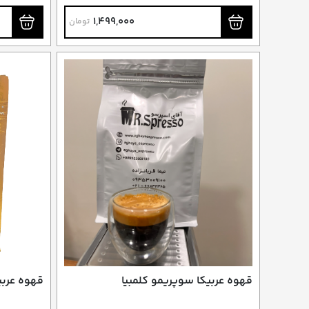
فرانسه (دمی)
فرانسه (د
1,499,000
تومان
قهوه عربیکا سوپریمو کلمبیا
قهوه عربیکا