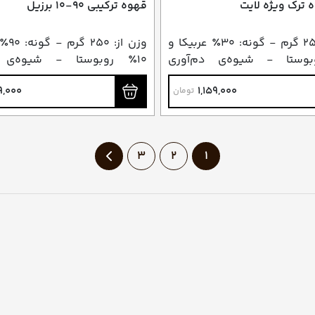
 ترک ویژه لایت
قهوه ترکیبی ۹۰-۱۰ برزیل
وزن از: ۲۵۰ گرم - گونه: ۳۰٪ عربیکا و
وزن از
وبوستا - شیوه‌ی دم‌آوری
۱۰٪ روبوستا - شیوه‌ی د
 جذوه / ایبریک
پیشنهادی: اسپرسو و دمی
9,000
1,159,000
تومان
3
2
1