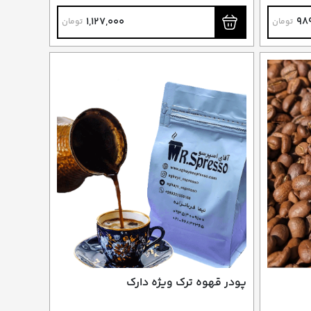
فرانسه (دمی)
1,127,000
98
تومان
تومان
پودر قهوه ترک ویژه دارک