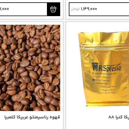
می)
فرانسه (دمی)
9,000
1,149,000
تومان
 کنیا AA
قهوه رناسیمنتو عربیکا کلمبیا