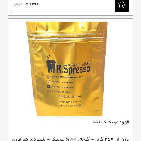
1,511,000
تومان
قهوه عربیکا کنیا AA
وزن از: ۲۵۰ گرم - گونه: ۱۰۰٪ عربیکا - شیوه‌ی دم‌آوری