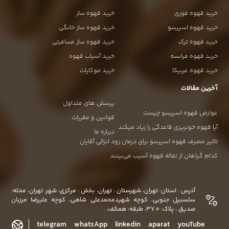
خرید قهوه فوری
خرید قهوه ساز
خرید قهوه اسپرسو
خرید قهوه ساز خانگی
خرید قهوه ترک
خرید قهوه ساز مسافرتی
خرید قهوه فرانسه
خرید آسیاب قهوه
خرید قهوه عربیکا
خرید موکاپات
آخرین مقالات
پرسش های متداول
عوارض قهوه اسپرسو چیست
قوانین و مقررات
آیا قهوه خونریزی قاعدگی را زیاد میکند
درباره ما
تاثیر مصرف قهوه اسپرسو برای درمان زود انزالی آقایان
کدام گیاهان از تفاله قهوه آسیب می‌بینند
آدرس : استان: تهران، شهرستان : تهران، بخش : مرکزی، شهر: تهران، محله:
سلسبیل جنوبی، کوچه شهیدمحمدعلی شاهی، کوچه علیرضا مرزبان
صدیق ، پلاک: 37.0، طبقه: همکف،
telegram
whatsApp
linkedin
aparat
youTube