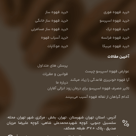
خرید قهوه فوری
خرید قهوه ساز
خرید قهوه اسپرسو
خرید قهوه ساز خانگی
خرید قهوه ترک
خرید قهوه ساز مسافرتی
خرید قهوه فرانسه
خرید آسیاب قهوه
خرید قهوه عربیکا
خرید موکاپات
آخرین مقالات
پرسش های متداول
عوارض قهوه اسپرسو چیست
قوانین و مقررات
آیا قهوه خونریزی قاعدگی را زیاد میکند
درباره ما
تاثیر مصرف قهوه اسپرسو برای درمان زود انزالی آقایان
کدام گیاهان از تفاله قهوه آسیب می‌بینند
آدرس : استان: تهران، شهرستان : تهران، بخش : مرکزی، شهر: تهران، محله:
سلسبیل جنوبی، کوچه شهیدمحمدعلی شاهی، کوچه علیرضا مرزبان
صدیق ، پلاک: 37.0، طبقه: همکف،