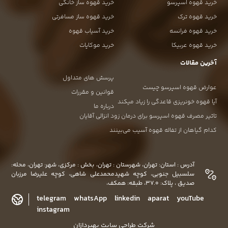
خرید قهوه اسپرسو
خرید قهوه ساز خانگی
خرید قهوه ترک
خرید قهوه ساز مسافرتی
خرید قهوه فرانسه
خرید آسیاب قهوه
خرید قهوه عربیکا
خرید موکاپات
آخرین مقالات
پرسش های متداول
عوارض قهوه اسپرسو چیست
قوانین و مقررات
آیا قهوه خونریزی قاعدگی را زیاد میکند
درباره ما
تاثیر مصرف قهوه اسپرسو برای درمان زود انزالی آقایان
کدام گیاهان از تفاله قهوه آسیب می‌بینند
آدرس : استان: تهران، شهرستان : تهران، بخش : مرکزی، شهر: تهران، محله:
سلسبیل جنوبی، کوچه شهیدمحمدعلی شاهی، کوچه علیرضا مرزبان
صدیق ، پلاک: 37.0، طبقه: همکف،
telegram
whatsApp
linkedin
aparat
youTube
instagram
شرکت طراحی سایت بهپردازان