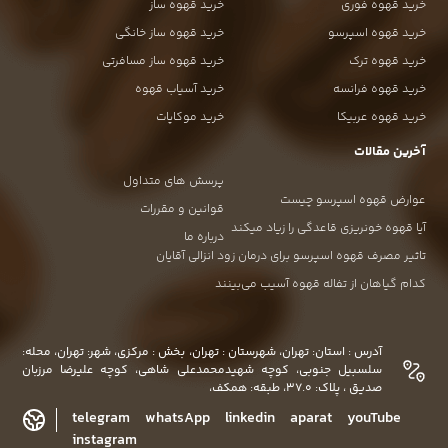
خرید قهوه فوری
خرید قهوه ساز
خرید قهوه اسپرسو
خرید قهوه ساز خانگی
خرید قهوه ترک
خرید قهوه ساز مسافرتی
خرید قهوه فرانسه
خرید آسیاب قهوه
خرید قهوه عربیکا
خرید موکاپات
آخرین مقالات
پرسش های متداول
عوارض قهوه اسپرسو چیست
قوانین و مقررات
آیا قهوه خونریزی قاعدگی را زیاد میکند
درباره ما
تاثیر مصرف قهوه اسپرسو برای درمان زود انزالی آقایان
کدام گیاهان از تفاله قهوه آسیب می‌بینند
آدرس : استان: تهران، شهرستان : تهران، بخش : مرکزی، شهر: تهران، محله:
سلسبیل جنوبی، کوچه شهیدمحمدعلی شاهی، کوچه علیرضا مرزبان
صدیق ، پلاک: 37.0، طبقه: همکف،
telegram
whatsApp
linkedin
aparat
youTube
instagram