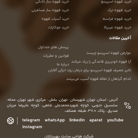
خرید قهوه اسپرسو
خرید قهوه ساز خانگی
خرید قهوه ترک
خرید قهوه ساز مسافرتی
خرید قهوه فرانسه
خرید آسیاب قهوه
خرید قهوه عربیکا
خرید موکاپات
آخرین مقالات
پرسش های متداول
عوارض قهوه اسپرسو چیست
قوانین و مقررات
آیا قهوه خونریزی قاعدگی را زیاد میکند
درباره ما
تاثیر مصرف قهوه اسپرسو برای درمان زود انزالی آقایان
کدام گیاهان از تفاله قهوه آسیب می‌بینند
آدرس : استان: تهران، شهرستان : تهران، بخش : مرکزی، شهر: تهران، محله:
سلسبیل جنوبی، کوچه شهیدمحمدعلی شاهی، کوچه علیرضا مرزبان
صدیق ، پلاک: 37.0، طبقه: همکف،
telegram
whatsApp
linkedin
aparat
youTube
instagram
شرکت طراحی سایت بهپردازان