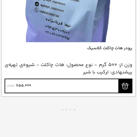
پودر هات چاکلت کلاسیک
وزن از: ۵۰۰ گرم - نوع محصول: هات چاکلت - شیوه‌ی تهیه‌ی
پیشنهادی: ترکیب با شیر
755,000
تومان