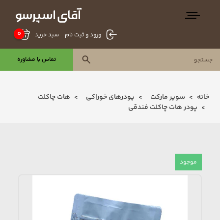
0
سبد خرید
ورود و ثبت نام
تماس با مشاوره
خانه
سوپر مارکت
پودرھای خوراکی
ھات چاکلت
پودر هات چاکلت فندقی
موجود