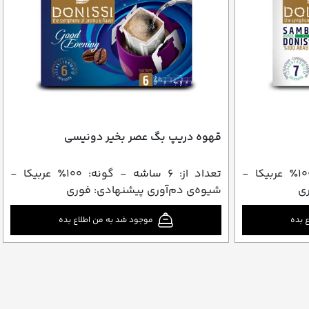
قهوه دریپ بگ عصر بخیر دونیسی
تعداد از: ۶ ساشه - گونه: ۱۰0٪ عربیکا -
تعداد از: ۶ ساشه - گونه: ۱۰0٪ عربیکا -
ری
شیوه‌ی دم‌آوری پیشنهادی: فوری
 بده
موجود شد به من اطلاع بده