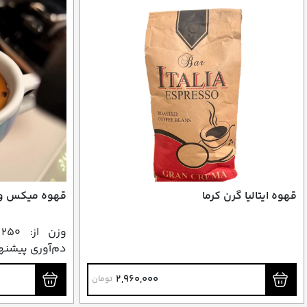
قهوه ایتالیا گرن کرما
قهوه میکس وی
و
دم‌آوری پیشنها
2,960,000
تومان