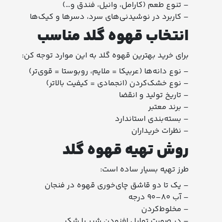
– تنوع طعم (کارامل، وانیل، فندق و…)
– کاربرد در نوشیدنی‌های سرد، دسرها و کیک‌ها
انتخاب قهوه گلد مناسب
برای خرید بهترین قهوه گلد به این موارد توجه کن:
– نوع دانه‌ها (عربیکا = ملایم، روبوستا = قوی‌تر)
– نوع خشک‌کردن (انجمادی = کیفیت بالاتر)
– تاریخ تولید و انقضا
– برند معتبر
– بسته‌بندی استاندارد
– نظرات خریداران
روش تهیه قهوه گلد
طرز تهیه بسیار ساده است:
– یک تا دو قاشق چای‌خوری قهوه در فنجان
– آب ۸۰–۹۰ درجه
– مخلوط‌کردن
– در صورت تمایل افزودن شیر یا شکر